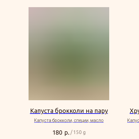
Капуста брокколи на пару
Хр
Капуста брокколи, специи, масло
Капус
р.
180
/
150 g