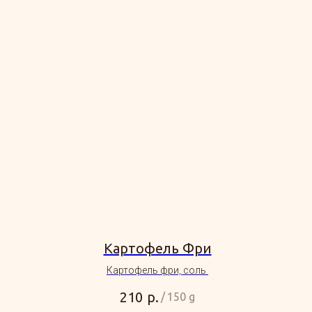
Картофель Фри
Картофель фри, соль
р.
210
/
150 g