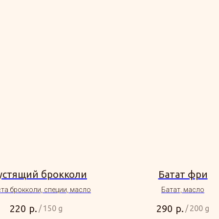
устящий брокколи
Батат фри
та брокколи, специи, масло
Батат, масло
р.
р.
220
290
/
150 g
/
200 g